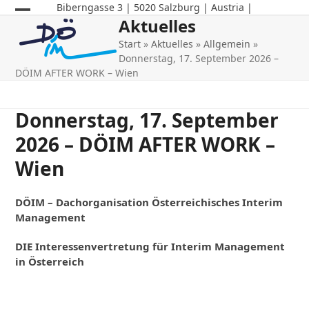
Skip
Biberngasse 3 | 5020 Salzburg | Austria |
Aktuelles
Open
Close
to
content
Start
»
Aktuelles
»
Allgemein
»
mobile
mobile
Donnerstag, 17. September 2026 –
menu
menu
DÖIM AFTER WORK – Wien
Donnerstag, 17. September
2026 – DÖIM AFTER WORK –
Wien
DÖ
IM
– Dachorganisation Österreichisches
Interim
Management
DIE Interessenvertretung für Interim Management
in Österreich