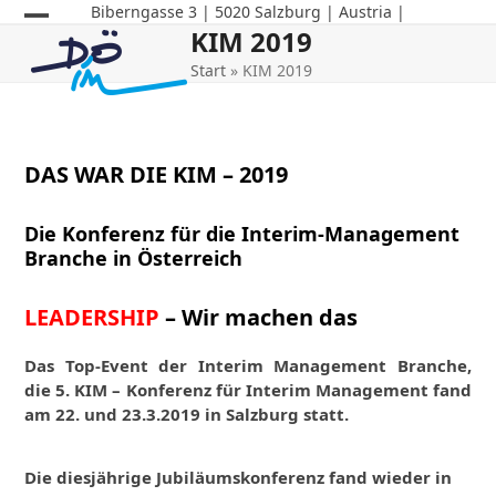
Skip
Biberngasse 3 | 5020 Salzburg | Austria |
KIM 2019
Open
Close
to
content
Start
»
KIM 2019
mobile
mobile
menu
menu
DAS WAR DIE KIM – 2019
Die Konferenz für die Interim-Management
Branche in Österreich
LEADERSHIP
– Wir machen das
Das Top-Event der Interim Management Branche,
die 5. KIM – Konferenz für Interim Management fand
am 22. und 23.3.2019 in Salzburg statt.
Die diesjährige Jubiläumskonferenz fand wieder in