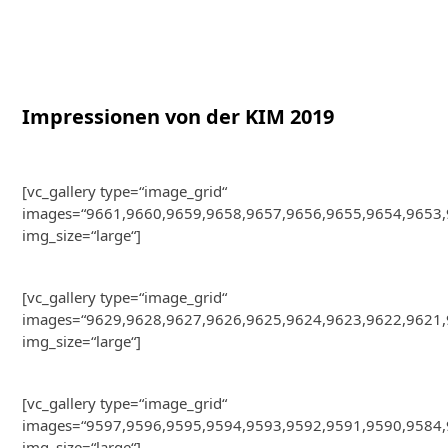
Impressionen von der KIM 2019
[vc_gallery type=“image_grid“
images=“9661,9660,9659,9658,9657,9656,9655,9654,9653,
img_size=“large“]
[vc_gallery type=“image_grid“
images=“9629,9628,9627,9626,9625,9624,9623,9622,9621,
img_size=“large“]
[vc_gallery type=“image_grid“
images=“9597,9596,9595,9594,9593,9592,9591,9590,9584,
img_size=“large“]