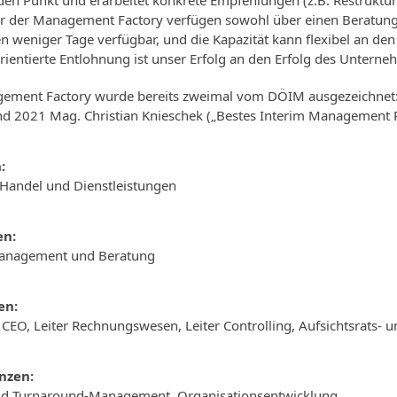
 den Punkt und erarbeitet konkrete Empfehlungen (z.B. Restruktu
er der Management Factory verfügen sowohl über einen Beratun
en weniger Tage verfügbar, und die Kapazität kann flexibel an de
rientierte Entlohnung ist unser Erfolg an den Erfolg des Untern
ement Factory wurde bereits zweimal vom DÖIM ausgezeichnet:
und 2021 Mag. Christian Knieschek („Bestes Interim Management P
:
, Handel und Dienstleistungen
en:
Management und Beratung
en:
 CEO, Leiter Rechnungswesen, Leiter Controlling, Aufsichtsrats- 
nzen:
nd Turnaround-Management, Organisationsentwicklung