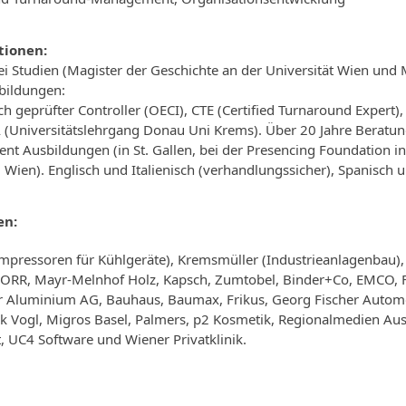
tionen:
i Studien (Magister der Geschichte an der Universität Wien und
bildungen:
 geprüfter Controller (OECI), CTE (Certified Turnaround Expert),
Universitätslehrgang Donau Uni Krems). Über 20 Jahre Berat
t Ausbildungen (in St. Gallen, bei der Presencing Foundation in
 Wien). Englisch und Italienisch (verhandlungssicher), Spanisch 
en:
mpressoren für Kühlgeräte), Kremsmüller (Industrieanlagenbau), R
 PORR, Mayr-Melnhof Holz, Kapsch, Zumtobel, Binder+Co, EMCO, Fo
r Aluminium AG, Bauhaus, Baumax, Frikus, Georg Fischer Automo
ik Vogl, Migros Basel, Palmers, p2 Kosmetik, Regionalmedien Au
, UC4 Software und Wiener Privatklinik.