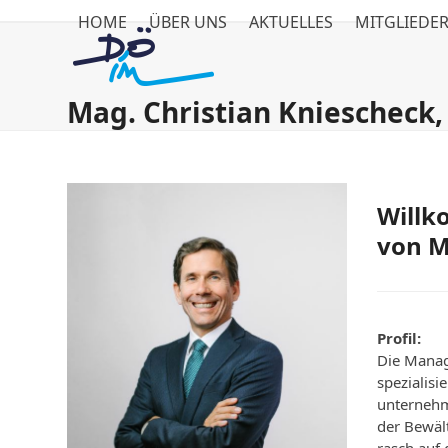
Skip
HOME
ÜBER UNS
AKTUELLES
MITGLIEDE
to
content
Mag. Christian Kniescheck
Willk
von M
Profil:
Die Manag
spezialis
unternehm
der Bewäl