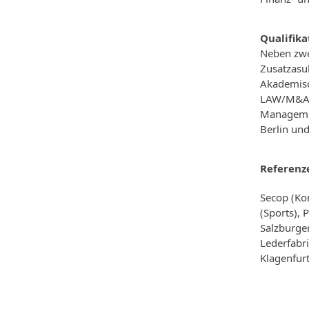
Qualifika
Neben zwe
Zusatzasu
Akademisch
LAW/M&A (
Managemen
Berlin und
Referenz
Secop (Ko
(Sports),
Salzburge
Lederfabr
Klagenfurt