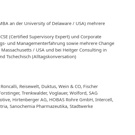
 MBA an der University of Delaware / USA) mehrere
 CSE (Certified Supervisory Expert) und Corporate
ungs- und Managementerfahrung sowie mehrere Change
 Massachusetts / USA und bei Heitger Consulting in
und Tschechisch (Alltagskonversation)
oncalli, Reisewelt, Duktus, Wein & CO, Fischer
rstinger, Trenkwalder, Voglauer, Wolford, SAG
tive, Hirtenberger AG, HOBAS Rohre GmbH, Intercell,
stria, Sanochemia Pharmazeutika, Stadtwerke