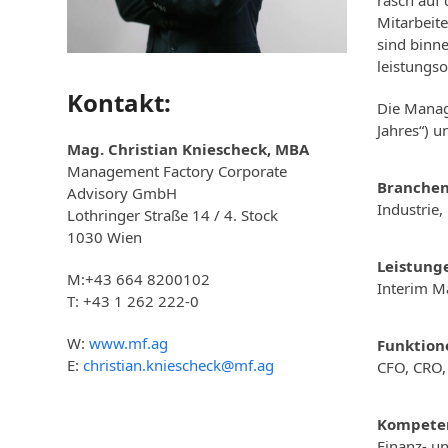
rasch auf
Mitarbeit
sind binn
leistungso
Kontakt:
Die Manag
Jahres“) 
Mag. Christian Kniescheck, MBA
Management Factory Corporate
Branchen
Advisory GmbH
Industrie
Lothringer Straße 14 / 4. Stock
1030 Wien
Leistung
M:+43 664 8200102
Interim 
T: +43 1 262 222-0
W:
www.mf.ag
Funktion
E:
christian.kniescheck@mf.ag
CFO, CRO,
Kompete
Finanz- u